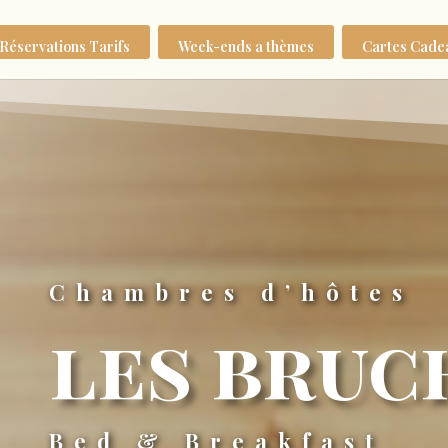
Réservations Tarifs
Week-ends a thèmes
Cartes Cade
Chambres d’hôtes
les bruc
Bed & Breakfast