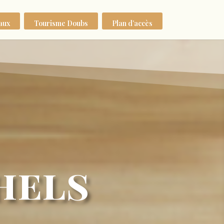
aux
Tourisme Doubs
Plan d’accès
hels